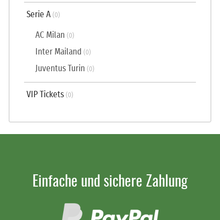
Serie A
(0)
AC Milan
(0)
Inter Mailand
(0)
Juventus Turin
(0)
VIP Tickets
(0)
Einfache und sichere Zahlung