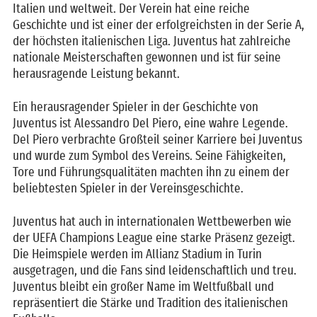
Italien und weltweit. Der Verein hat eine reiche
Geschichte und ist einer der erfolgreichsten in der Serie A,
der höchsten italienischen Liga. Juventus hat zahlreiche
nationale Meisterschaften gewonnen und ist für seine
herausragende Leistung bekannt.
Ein herausragender Spieler in der Geschichte von
Juventus ist Alessandro Del Piero, eine wahre Legende.
Del Piero verbrachte Großteil seiner Karriere bei Juventus
und wurde zum Symbol des Vereins. Seine Fähigkeiten,
Tore und Führungsqualitäten machten ihn zu einem der
beliebtesten Spieler in der Vereinsgeschichte.
Juventus hat auch in internationalen Wettbewerben wie
der UEFA Champions League eine starke Präsenz gezeigt.
Die Heimspiele werden im Allianz Stadium in Turin
ausgetragen, und die Fans sind leidenschaftlich und treu.
Juventus bleibt ein großer Name im Weltfußball und
repräsentiert die Stärke und Tradition des italienischen