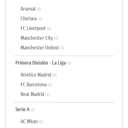
Arsenal
(0)
Chelsea
(0)
FC Liverpool
(0)
Manchester City
(0)
Manchester United
(0)
Primera División - La Liga
(0)
Atletico Madrid
(0)
FC Barcelona
(0)
Real Madrid
(0)
Serie A
(0)
AC Milan
(0)