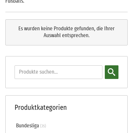
Fußballs.
Es wurden keine Produkte gefunden, die Ihrer
Auswahl entsprechen.
Produktkategorien
Bundesliga
(35)