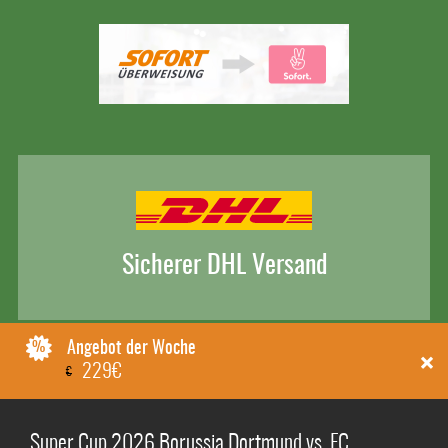
Sicherer DHL Versand
Angebot der Woche
229€
€
Super Cup 2026 Borussia Dortmund vs. FC