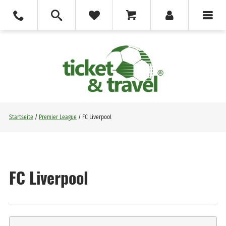
Startseite
/
Premier League
/ FC Liverpool
FC Liverpool