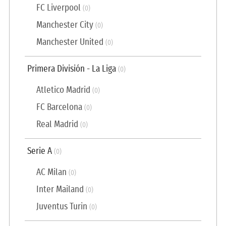
FC Liverpool
(0)
Manchester City
(0)
Manchester United
(0)
Primera División - La Liga
(0)
Atletico Madrid
(0)
FC Barcelona
(0)
Real Madrid
(0)
Serie A
(0)
AC Milan
(0)
Inter Mailand
(0)
Juventus Turin
(0)