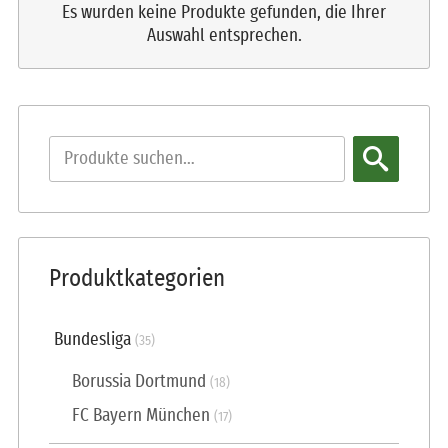
Es wurden keine Produkte gefunden, die Ihrer
Auswahl entsprechen.
Produktkategorien
Bundesliga
(35)
Borussia Dortmund
(18)
FC Bayern München
(17)