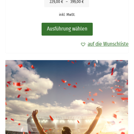
229,00
€
–
399,00
€
inkl. MwSt.
Ausführung wählen
auf die Wunschliste