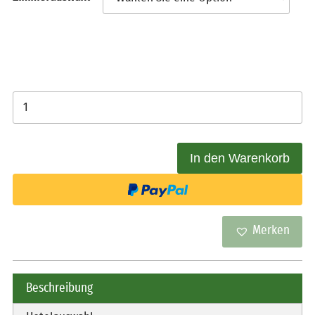
FC Bayern München vs.
Borussia Dortmund -
Tickets inkl. Tour oder
Hotel am 30.10-
01.11.2026 Menge
In den Warenkorb
Merken
Beschreibung